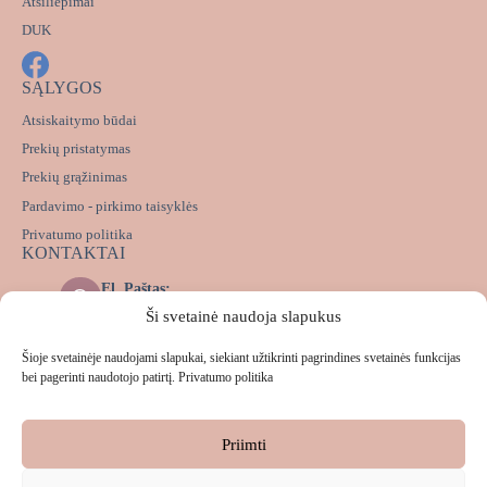
Atsiliepimai
DUK
SĄLYGOS
Atsiskaitymo būdai
Prekių pristatymas
Prekių grąžinimas
Pardavimo - pirkimo taisyklės
Privatumo politika
KONTAKTAI
El. Paštas:
info@lekalas.lt
Ši svetainė naudoja slapukus
Messenger:
m.me/lekalas.lt
Šioje svetainėje naudojami slapukai, siekiant užtikrinti pagrindines svetainės funkcijas
Telefonas:
bei pagerinti naudotojo patirtį.
Privatumo politika
+37063172993
Priimti