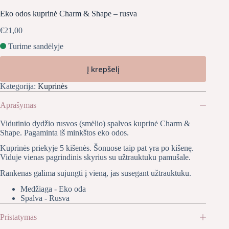
Eko odos kuprinė Charm & Shape – rusva
€
21,00
Turime sandėlyje
Į krepšelį
Kategorija:
Kuprinės
Aprašymas
Vidutinio dydžio rusvos (smėlio) spalvos kuprinė Charm &
Shape. Pagaminta iš minkštos eko odos.
Kuprinės priekyje 5 kišenės. Šonuose taip pat yra po kišenę.
Viduje vienas pagrindinis skyrius su užtrauktuku pamušale.
Rankenas galima sujungti į vieną, jas susegant užtrauktuku.
Medžiaga - Eko oda
Spalva - Rusva
Pristatymas