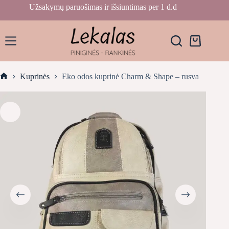
Skip
Užsakymų paruošimas ir išsiuntimas per 1 d.d
to
content
Krepšelis
Kuprinės
Eko odos kuprinė Charm & Shape – rusva
Home