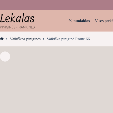
Skip
to
content
% nuolaidos
Visos prek
Vaikiškos piniginės
Vaikiška piniginė Route 66
Home