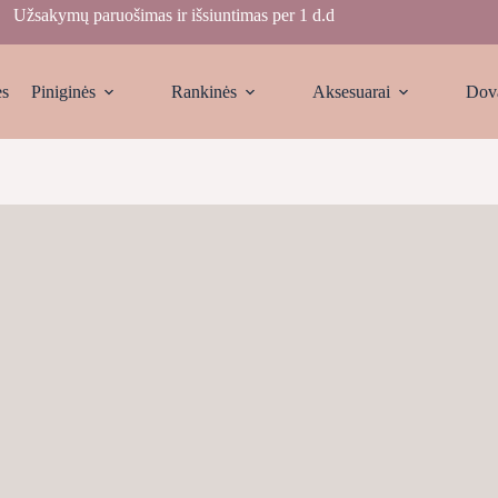
Užsakymų paruošimas ir išsiuntimas per 1 d.d
ės
Piniginės
Rankinės
Aksesuarai
Dov