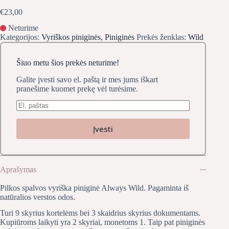
€
23,00
Neturime
Kategorijos:
Vyriškos piniginės
,
Piniginės
Prekės ženklas:
Wild
Šiuo metu šios prekės neturime!
Galite įvesti savo el. paštą ir mes jums iškart
pranešime kuomet prekę vėl turėsime.
Įvesti
Aprašymas
Pilkos spalvos vyriška piniginė Always Wild. Pagaminta iš
natūralios verstos odos.
Turi 9 skyrius kortelėms bei 3 skaidrius skyrius dokumentams.
Kupiūroms laikyti yra 2 skyriai, monetoms 1. Taip pat piniginės