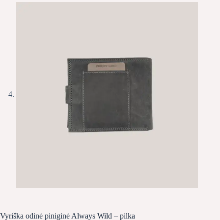
Vyriška odinė piniginė Always Wild – pilka