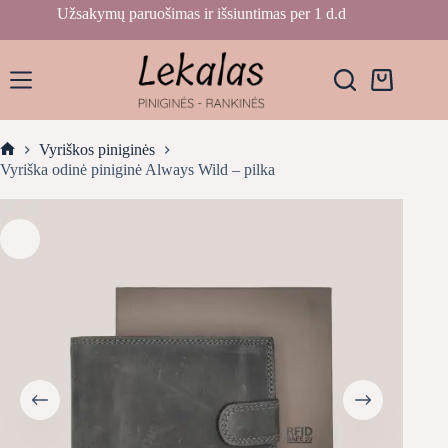
Skip
Užsakymų paruošimas ir išsiuntimas per 1 d.d
to
content
Krepšelis
Vyriškos piniginės
Home
Vyriška odinė piniginė Always Wild – pilka