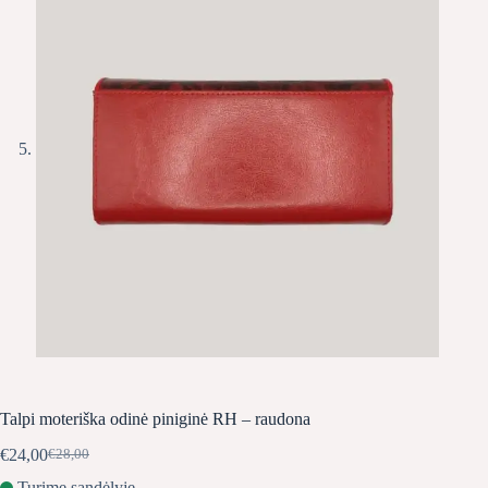
Talpi moteriška odinė piniginė RH – raudona
€
24,00
€
28,00
Original
Current
price
price
Turime sandėlyje