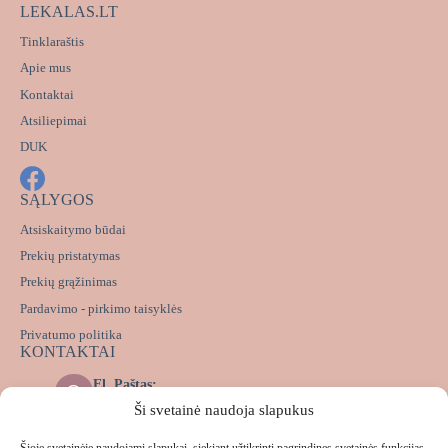
LEKALAS.LT
Tinklaraštis
Apie mus
Kontaktai
Atsiliepimai
DUK
SĄLYGOS
Atsiskaitymo būdai
Prekių pristatymas
Prekių grąžinimas
Pardavimo - pirkimo taisyklės
Privatumo politika
KONTAKTAI
El. Paštas:
info@lekalas.lt
Ši svetainė naudoja slapukus
Messenger:
m.me/lekalas.lt