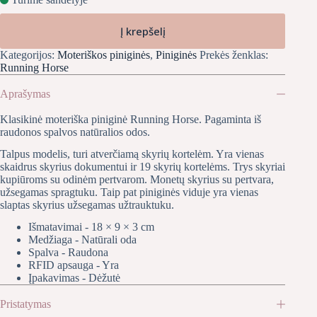
was:
is:
€28,00.
€24,00.
Į krepšelį
Kategorijos:
Moteriškos piniginės
,
Piniginės
Prekės ženklas:
Running Horse
Aprašymas
Klasikinė moteriška piniginė Running Horse. Pagaminta iš
raudonos spalvos natūralios odos.
Talpus modelis, turi atverčiamą skyrių kortelėm. Yra vienas
skaidrus skyrius dokumentui ir 19 skyrių kortelėms. Trys skyriai
kupiūroms su odinėm pertvarom. Monetų skyrius su pertvara,
užsegamas spragtuku. Taip pat piniginės viduje yra vienas
slaptas skyrius užsegamas užtrauktuku.
Išmatavimai - 18 × 9 × 3 cm
Medžiaga - Natūrali oda
Spalva - Raudona
RFID apsauga - Yra
Įpakavimas - Dėžutė
Pristatymas