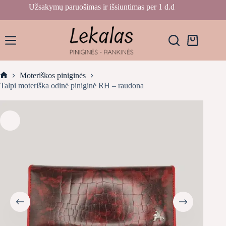
Skip
Užsakymų paruošimas ir išsiuntimas per 1 d.d
to
content
Krepšelis
Moteriškos piniginės
Home
Talpi moteriška odinė piniginė RH – raudona