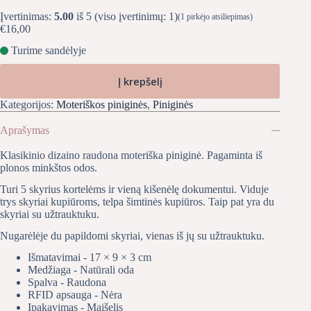
Įvertinimas:
5.00
iš 5 (viso įvertinimų:
1
)
(
1
pirkėjo atsiliepimas)
€
16,00
Turime sandėlyje
Į krepšelį
Kategorijos:
Moteriškos piniginės
,
Piniginės
Aprašymas
Klasikinio dizaino raudona moteriška piniginė. Pagaminta iš
plonos minkštos odos.
Turi 5 skyrius kortelėms ir vieną kišenėlę dokumentui. Viduje
trys skyriai kupiūroms, telpa šimtinės kupiūros. Taip pat yra du
skyriai su užtrauktuku.
Nugarėlėje du papildomi skyriai, vienas iš jų su užtrauktuku.
Išmatavimai - 17 × 9 × 3 cm
Medžiaga - Natūrali oda
Spalva - Raudona
RFID apsauga - Nėra
Įpakavimas - Maišelis