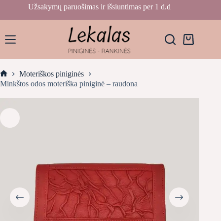
Skip
Užsakymų paruošimas ir išsiuntimas per 1 d.d
to
content
Krepšelis
Moteriškos piniginės
Home
Minkštos odos moteriška piniginė – raudona