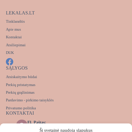
LEKALAS.LT
Tinklaraštis
Apie mus
Kontaktai
Atsiliepimai
DUK
SĄLYGOS
Atsiskaitymo būdai
Prekių pristatymas
Prekių grąžinimas
Pardavimo - pirkimo taisyklės
Privatumo politika
KONTAKTAI
El. Paštas:
info@lekalas.lt
Ši svetainė naudoja slapukus