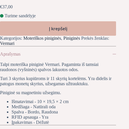
€
37,00
Turime sandėlyje
Į krepšelį
Kategorijos:
Moteriškos piniginės
,
Piniginės
Prekės ženklas:
Vermari
Aprašymas
Talpi moteriška piniginė Vermari. Pagaminta iš tamsiai
raudonos (vyšninės) spalvos lakuotos odos.
Turi 3 skyrius kupiūroms ir 11 skyrių kortelėms. Yra didelis ir
patogus monetų skyrius, užsegamas užtrauktuku.
Piniginė su magnetiniu užsegimu.
Išmatavimai - 10 × 19,5 × 2 cm
Medžiaga - Natūrali oda
Spalva - Bordo, Raudona
RFID apsauga - Yra
Įpakavimas - Dėžutė