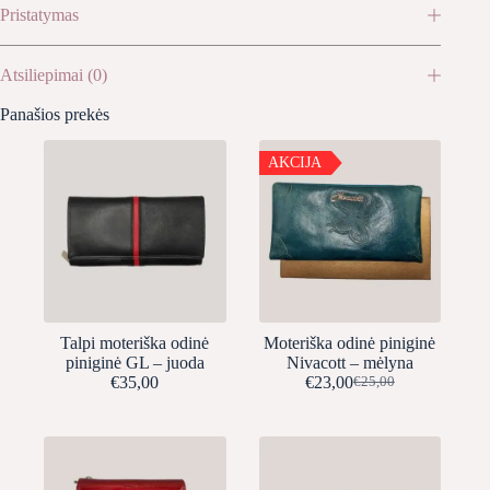
Pristatymas
Atsiliepimai (0)
Panašios prekės
AKCIJA
Talpi moteriška odinė
Moteriška odinė piniginė
piniginė GL – juoda
Nivacott – mėlyna
€
35,00
€
23,00
€
25,00
Original
Current
price
price
was:
is:
€25,00.
€23,00.