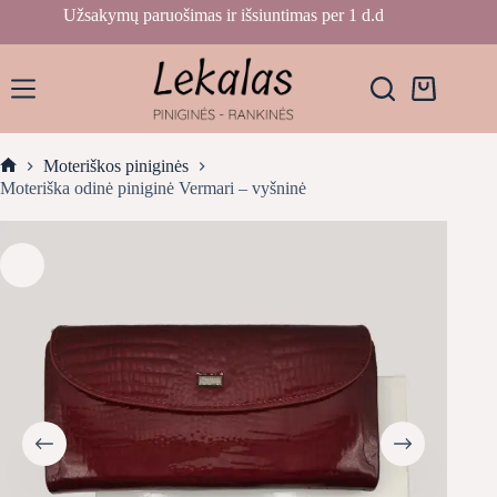
Skip
Užsakymų paruošimas ir išsiuntimas per 1 d.d
to
content
Krepšelis
Moteriškos piniginės
Home
Moteriška odinė piniginė Vermari – vyšninė