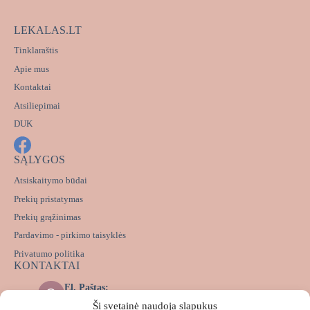
LEKALAS.LT
Tinklaraštis
Apie mus
Kontaktai
Atsiliepimai
DUK
SĄLYGOS
Atsiskaitymo būdai
Prekių pristatymas
Prekių grąžinimas
Pardavimo - pirkimo taisyklės
Privatumo politika
KONTAKTAI
El. Paštas:
info@lekalas.lt
Ši svetainė naudoja slapukus