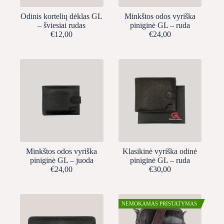
Odinis kortelių dėklas GL
Minkštos odos vyriška
– šviesiai rudas
piniginė GL – ruda
€
12,00
€
24,00
Minkštos odos vyriška
Klasikinė vyriška odinė
piniginė GL – juoda
piniginė GL – ruda
€
24,00
€
30,00
NEMOKAMAS PRISTATYMAS