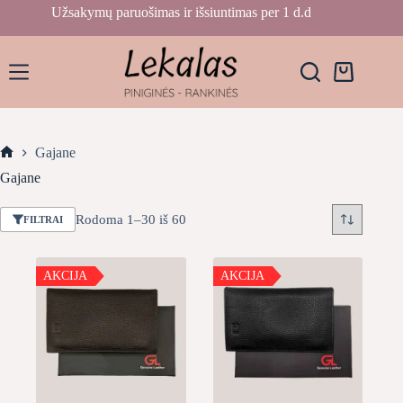
Skip
Užsakymų paruošimas ir išsiuntimas per 1 d.d
to
content
Krepšelis
Gajane
Home
Gajane
Rūšiuojama
Rodoma 1–30 iš 60
FILTRAI
pagal
naujausią
AKCIJA
AKCIJA