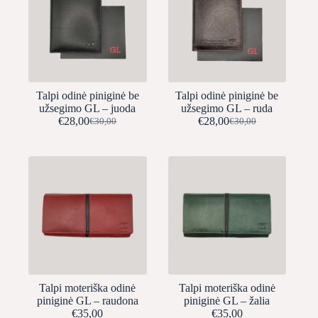
Talpi odinė piniginė be
Talpi odinė piniginė be
užsegimo GL – juoda
užsegimo GL – ruda
€
28,00
€
28,00
€
30,00
€
30,00
Original
Current
Original
Current
price
price
price
price
was:
is:
was:
is:
€30,00.
€28,00.
€30,00.
€28,00.
Talpi moteriška odinė
Talpi moteriška odinė
piniginė GL – raudona
piniginė GL – žalia
€
35,00
€
35,00