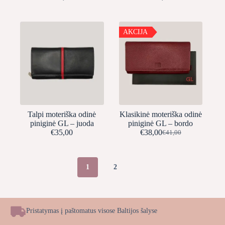
AKCIJA
Talpi moteriška odinė
Klasikinė moteriška odinė
piniginė GL – juoda
piniginė GL – bordo
€
35,00
€
38,00
€
41,00
Original
Current
price
price
was:
is:
€41,00.
€38,00.
1
2
Pristatymas į paštomatus visose Baltijos šalyse