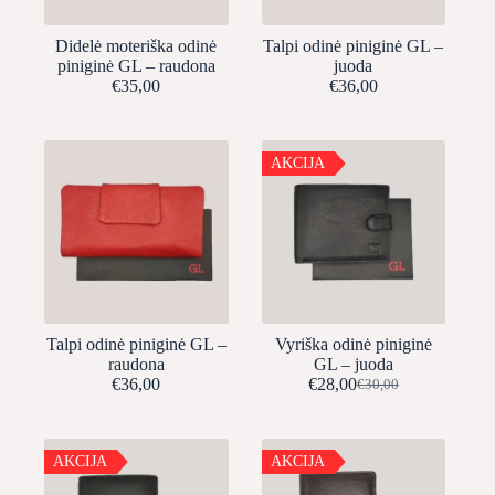
Didelė moteriška odinė
Talpi odinė piniginė GL –
piniginė GL – raudona
juoda
€
35,00
€
36,00
AKCIJA
Talpi odinė piniginė GL –
Vyriška odinė piniginė
raudona
GL – juoda
€
36,00
€
28,00
€
30,00
Original
Current
price
price
was:
is:
€30,00.
€28,00.
AKCIJA
AKCIJA