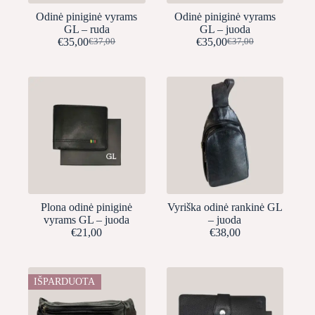
Odinė piniginė vyrams
Odinė piniginė vyrams
GL – ruda
GL – juoda
€
35,00
€
35,00
€
37,00
€
37,00
Original
Current
Original
Current
price
price
price
price
was:
is:
was:
is:
€37,00.
€35,00.
€37,00.
€35,00.
Plona odinė piniginė
Vyriška odinė rankinė GL
vyrams GL – juoda
– juoda
€
21,00
€
38,00
IŠPARDUOTA