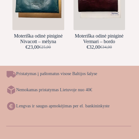
Moteriška odinė piniginė
Moteriška odinė piniginė
Nivacott – mėlyna
Vermari – bordo
€
23,00
€
32,00
€
25,00
€
34,00
Original
Current
Original
Current
price
price
price
price
was:
is:
was:
is:
€25,00.
€23,00.
€34,00.
€32,00.
Pristatymas į paštomatus visose Baltijos šalyse
Nemokamas pristatymas Lietuvoje nuo 40€
Lengvas ir saugus apmokėjimas per el. bankininkyste