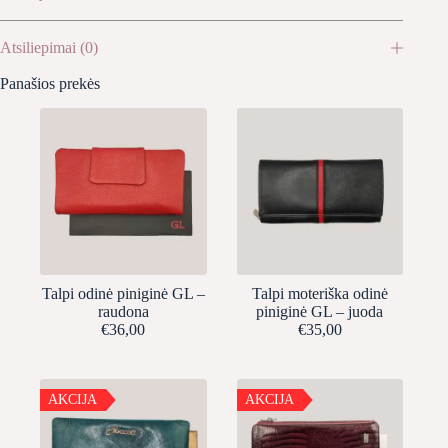
Atsiliepimai (0)
Panašios prekės
Talpi odinė piniginė GL –
Talpi moteriška odinė
raudona
piniginė GL – juoda
€
36,00
€
35,00
AKCIJA
AKCIJA