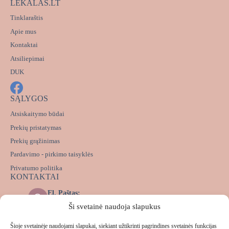
LEKALAS.LT
Tinklaraštis
Apie mus
Kontaktai
Atsiliepimai
DUK
SĄLYGOS
Atsiskaitymo būdai
Prekių pristatymas
Prekių grąžinimas
Pardavimo - pirkimo taisyklės
Privatumo politika
KONTAKTAI
El. Paštas:
info@lekalas.lt
Ši svetainė naudoja slapukus
Messenger:
m.me/lekalas.lt
Šioje svetainėje naudojami slapukai, siekiant užtikrinti pagrindines svetainės funkcijas