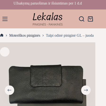
Skip
Užsakymų paruošimas ir išsiuntimas per 1 d.d
to
content
Krepšelis
Moteriškos piniginės
Talpi odinė piniginė GL – juoda
Home