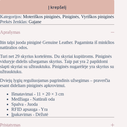
Į krepšelį
Kategorijos:
Moteriškos piniginės
,
Piniginės
,
Vyriškos piniginės
Prekės ženklas:
Gajane
Aprašymas
Itin talpi juoda piniginė Genuine Leather. Pagaminta iš minkštos
natūralios odos.
Turi net 29 skyrius kortelėms. Du skyriai kupiūroms. Piniginės
viduryje didelis užsegamas skyrius. Taip pat yra 2 papildomi
slapti skyriai su užtrauktuku. Piniginės nugarėlėje yra skyrius su
užtrauktuku.
Dviejų lygių reguliuojamas pagrindinis užsegimas – praverčia
esant dideliam piniginės apkrovimui.
Išmatavimai - 11 × 20 × 3 cm
Medžiaga - Natūrali oda
Spalva - Juoda
RFID apsauga - Yra
Įpakavimas - Dėžutė
Pristatymas