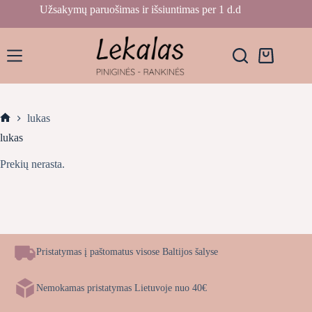
Skip
Užsakymų paruošimas ir išsiuntimas per 1 d.d
to
content
Krepšelis
lukas
Home
lukas
Prekių nerasta.
Pristatymas į paštomatus visose Baltijos šalyse
Nemokamas pristatymas Lietuvoje nuo 40€