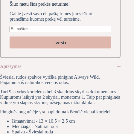
Šiuo metu šios prekės neturime!
Galite įvesti savo el. paštą ir mes jums iškart
pranešime kuomet prekę vėl turėsime.
Įvesti
Aprašymas
Šviesiai rudos spalvos vyriška piniginė Always Wild.
Pagaminta iš natūralios verstos odos.
Turi 9 skyrius kortelėms bei 3 skaidrius skyrius dokumentams.
Kupiūroms laikyti yra 2 skyriai, monetoms 1. Taip pat piniginės
viduje yra slaptas skyrius, užsegamas užtrauktuku.
Piniginės nugarėlėje yra papildoma kišenėlė vienai kortelei.
Išmatavimai - 13 × 10,5 × 2,5 cm
Medžiaga - Natūrali oda
Spalva - Šviesiai ruda