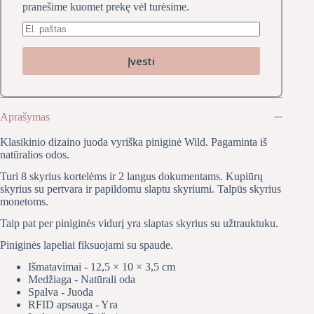
pranešime kuomet prekę vėl turėsime.
Įvesti
Aprašymas
Klasikinio dizaino juoda vyriška piniginė Wild. Pagaminta iš
natūralios odos.
Turi 8 skyrius kortelėms ir 2 langus dokumentams. Kupiūrų
skyrius su pertvara ir papildomu slaptu skyriumi. Talpūs skyrius
monetoms.
Taip pat per piniginės vidurį yra slaptas skyrius su užtrauktuku.
Piniginės lapeliai fiksuojami su spaude.
Išmatavimai - 12,5 × 10 × 3,5 cm
Medžiaga - Natūrali oda
Spalva - Juoda
RFID apsauga - Yra