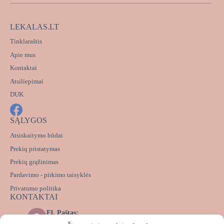
LEKALAS.LT
Tinklaraštis
Apie mus
Kontaktai
Atsiliepimai
DUK
SĄLYGOS
Atsiskaitymo būdai
Prekių pristatymas
Prekių grąžinimas
Pardavimo - pirkimo taisyklės
Privatumo politika
KONTAKTAI
El. Paštas:
info@lekalas.lt