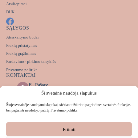
Atsiliepimai
DUK
SĄLYGOS
Atsiskaitymo būdai
Prekių pristatymas
Prekių grąžinimas
Pardavimo - pirkimo taisyklės
Privatumo politika
KONTAKTAI
El. Paštas:
info@lekalas.lt
Ši svetainė naudoja slapukus
Messenger:
m.me/lekalas.lt
Šioje svetainėje naudojami slapukai, siekiant užtikrinti pagrindines svetainės funkcijas
Telefonas:
bei pagerinti naudotojo patirtį.
Privatumo politika
+37063172993
Priimti