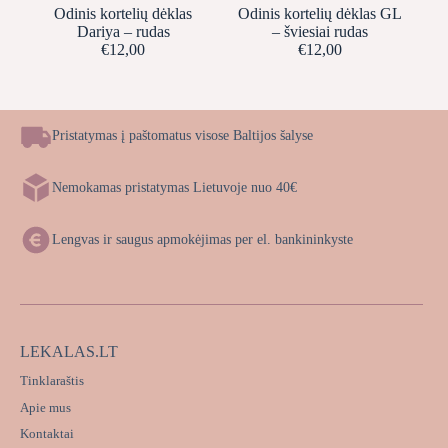
Odinis kortelių dėklas
Odinis kortelių dėklas GL
Dariya – rudas
– šviesiai rudas
€
12,00
€
12,00
Pristatymas į paštomatus visose Baltijos šalyse
Nemokamas pristatymas Lietuvoje nuo 40€
Lengvas ir saugus apmokėjimas per el. bankininkyste
LEKALAS.LT
Tinklaraštis
Apie mus
Kontaktai