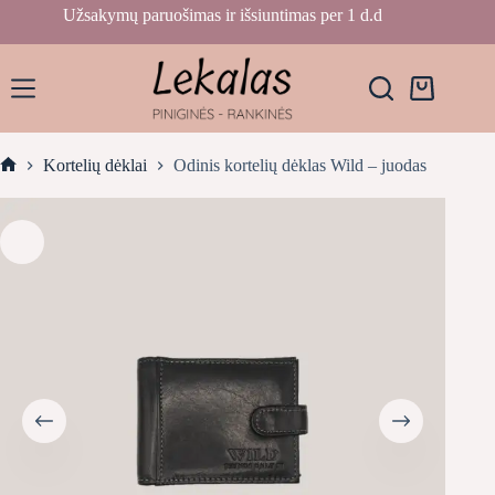
Skip
Užsakymų paruošimas ir išsiuntimas per 1 d.d
to
content
Krepšelis
Kortelių dėklai
Odinis kortelių dėklas Wild – juodas
Home