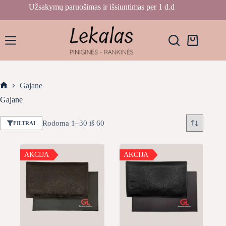
Skip
Užsakymų paruošimas ir išsiuntimas per 1 d.d
to
content
Krepšelis
Gajane
Home
Gajane
Rūšiuojama
Rodoma 1–30 iš 60
FILTRAI
pagal
naujausią
AKCIJA
AKCIJA