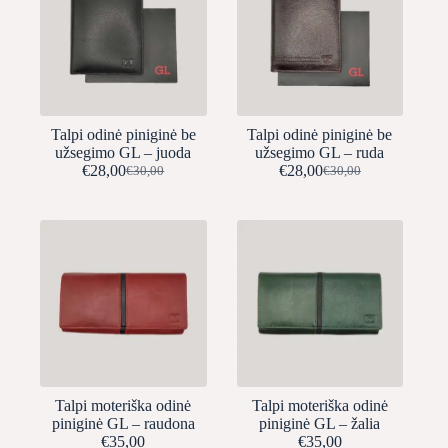
Talpi odinė piniginė be
Talpi odinė piniginė be
užsegimo GL – juoda
užsegimo GL – ruda
€
28,00
€
28,00
€
30,00
€
30,00
Original
Current
Original
Current
price
price
price
price
was:
is:
was:
is:
€30,00.
€28,00.
€30,00.
€28,00.
Talpi moteriška odinė
Talpi moteriška odinė
piniginė GL – raudona
piniginė GL – žalia
€
35,00
€
35,00