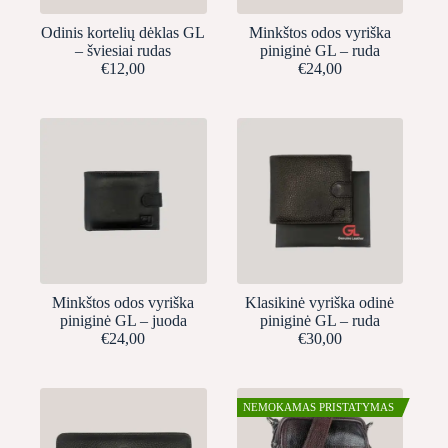
Odinis kortelių dėklas GL
Minkštos odos vyriška
– šviesiai rudas
piniginė GL – ruda
€
12,00
€
24,00
Minkštos odos vyriška
Klasikinė vyriška odinė
piniginė GL – juoda
piniginė GL – ruda
€
24,00
€
30,00
NEMOKAMAS PRISTATYMAS