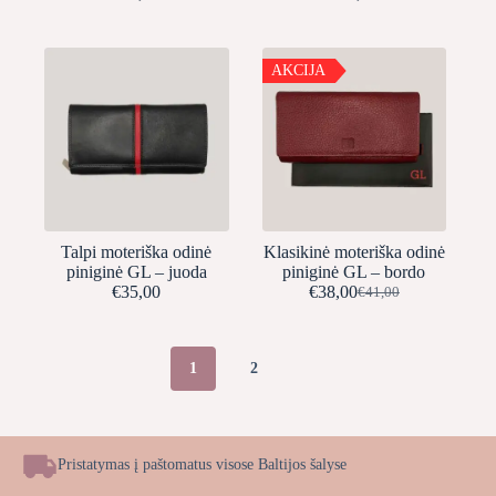
AKCIJA
Talpi moteriška odinė
Klasikinė moteriška odinė
piniginė GL – juoda
piniginė GL – bordo
€
35,00
€
38,00
€
41,00
Original
Current
price
price
was:
is:
€41,00.
€38,00.
1
2
Pristatymas į paštomatus visose Baltijos šalyse