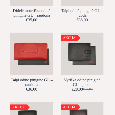
Didelė moteriška odinė
Talpi odinė piniginė GL –
piniginė GL – raudona
juoda
€
35,00
€
36,00
AKCIJA
Talpi odinė piniginė GL –
Vyriška odinė piniginė
raudona
GL – juoda
€
36,00
€
28,00
€
30,00
Original
Current
price
price
was:
is:
€30,00.
€28,00.
AKCIJA
AKCIJA