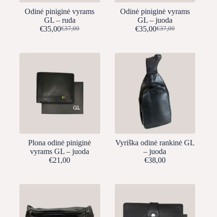
Odinė piniginė vyrams
Odinė piniginė vyrams
GL – ruda
GL – juoda
€
35,00
€
35,00
€
37,00
€
37,00
Original
Current
Original
Current
price
price
price
price
was:
is:
was:
is:
€37,00.
€35,00.
€37,00.
€35,00.
Plona odinė piniginė
Vyriška odinė rankinė GL
vyrams GL – juoda
– juoda
€
21,00
€
38,00