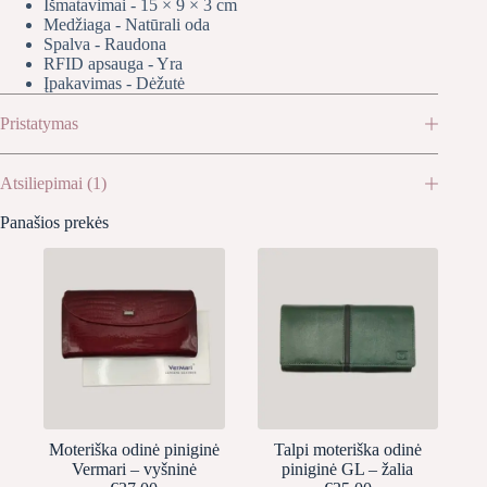
Išmatavimai - 15 × 9 × 3 cm
Medžiaga - Natūrali oda
Spalva - Raudona
RFID apsauga - Yra
Įpakavimas - Dėžutė
Pristatymas
Atsiliepimai (1)
Panašios prekės
Moteriška odinė piniginė
Talpi moteriška odinė
Vermari – vyšninė
piniginė GL – žalia