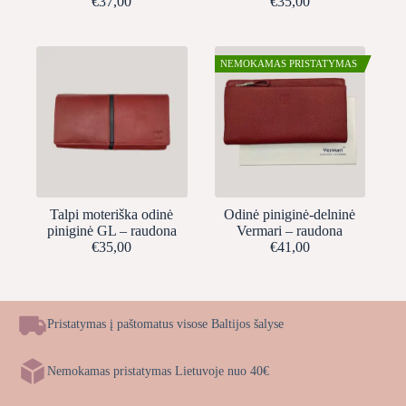
€
37,00
€
35,00
NEMOKAMAS PRISTATYMAS
Talpi moteriška odinė
Odinė piniginė-delninė
piniginė GL – raudona
Vermari – raudona
€
35,00
€
41,00
Pristatymas į paštomatus visose Baltijos šalyse
Nemokamas pristatymas Lietuvoje nuo 40€