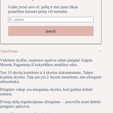
Galite įvesti savo el. paštą ir mes jums iškart
pranešime kuomet prekę vėl turėsime.
Įvesti
Aprašymas
Vidutinio dydžio, raudonos spalvos odinė piniginė Angela
Moretti. Pagaminta iš kokybiškos minkštos odos.
Turi 19 skyrių kortelėms ir 4 skyrius dokumentams. Talpus
kupiūrų skyrius. Taip pat yra 2 skyriai monetoms, abu užsegami
užtrauktuku.
Piniginės viduje yra atsegamas skyrius, kurį galima nešioti
atskirai.
Dviejų dalių reguliuojamas užsegimas – praverčia esant didelei
piniginės apkrovai.