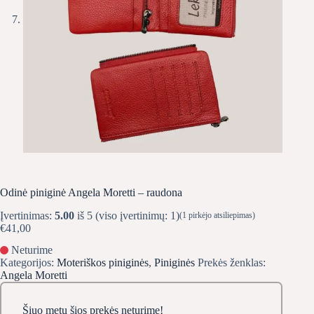
Odinė piniginė Angela Moretti – raudona
Įvertinimas:
5.00
iš 5 (viso įvertinimų:
1
)
(
1
pirkėjo atsiliepimas)
€
41,00
Neturime
Kategorijos:
Moteriškos piniginės
,
Piniginės
Prekės ženklas:
Angela Moretti
Šiuo metu šios prekės neturime!