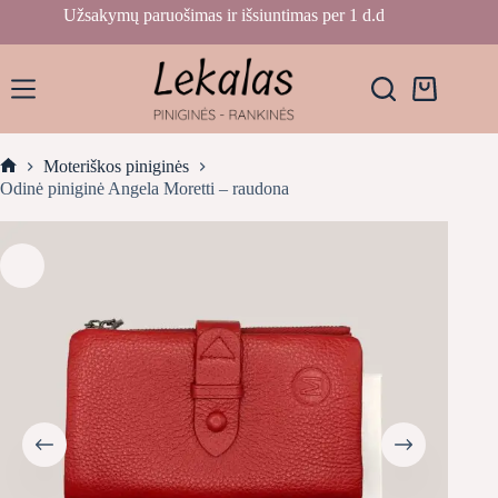
Skip
Užsakymų paruošimas ir išsiuntimas per 1 d.d
to
content
Krepšelis
Moteriškos piniginės
Home
Odinė piniginė Angela Moretti – raudona