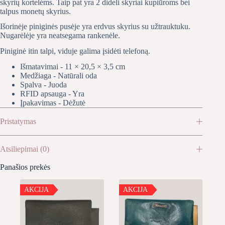
skyrių kortelėms. Taip pat yra 2 dideli skyriai kupiūroms bei
talpus monetų skyrius.
Išorinėje piniginės pusėje yra erdvus skyrius su užtrauktuku.
Nugarėlėje yra neatsegama rankenėle.
Piniginė itin talpi, viduje galima įsidėti telefoną.
Išmatavimai - 11 × 20,5 × 3,5 cm
Medžiaga - Natūrali oda
Spalva - Juoda
RFID apsauga - Yra
Įpakavimas - Dėžutė
Pristatymas
Atsiliepimai (0)
Panašios prekės
AKCIJA
AKCIJA