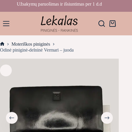
Skip
Užsakymų paruošimas ir išsiuntimas per 1 d.d
to
content
Krepšelis
Moteriškos piniginės
Home
Odinė piniginė-delninė Vermari – juoda