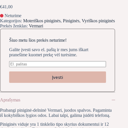
€
41,00
Neturime
Kategorijos:
Moteriškos piniginės
,
Piniginės
,
Vyriškos piniginės
Prekės ženklas:
Vermari
Šiuo metu šios prekės neturime!
Galite įvesti savo el. paštą ir mes jums iškart
pranešime kuomet prekę vėl turėsime.
Įvesti
Aprašymas
Prabangi piniginė-delninė Vermari, juodos spalvos. Pagaminta
iš kokybiškos lygios odos. Labai talpi, galima įsidėti telefoną.
Piniginės viduje yra 1 tinklelio tipo skyrius dokumentui ir 12