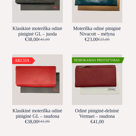
Klasikinė moteriška odinė
Moteriška odinė piniginė
piniginė GL – juoda
Nivacott – mėlyna
€
38,00
€
23,00
€
41,00
€
25,00
Original
Current
Original
Current
price
price
price
price
was:
is:
was:
is:
€41,00.
€38,00.
€25,00.
€23,00.
AKCIJA
NEMOKAMAS PRISTATYMAS
Klasikinė moteriška odinė
Odinė piniginė-delninė
piniginė GL – raudona
Vermari – raudona
€
38,00
€
41,00
€
41,00
Original
Current
price
price
was:
is: