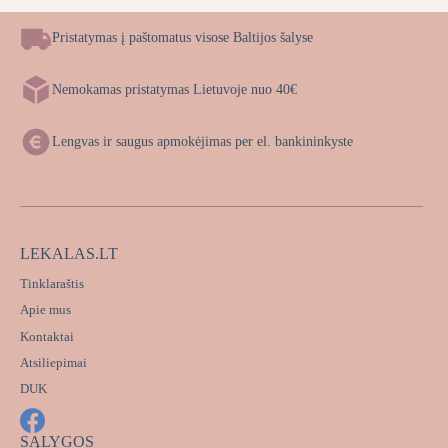
€41,00.
€38,00.
Pristatymas į paštomatus visose Baltijos šalyse
Nemokamas pristatymas Lietuvoje nuo 40€
Lengvas ir saugus apmokėjimas per el. bankininkyste
LEKALAS.LT
Tinklaraštis
Apie mus
Kontaktai
Atsiliepimai
DUK
SĄLYGOS