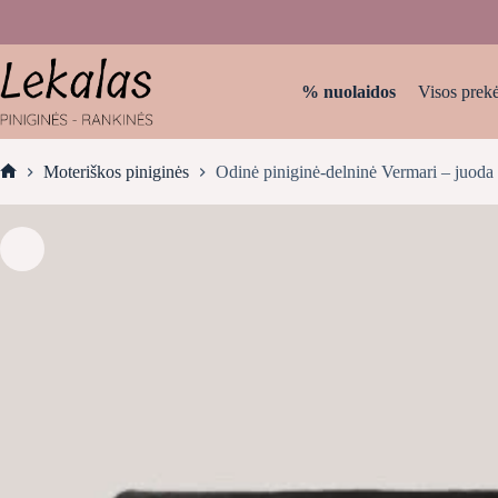
Skip
to
content
% nuolaidos
Visos prek
Moteriškos piniginės
Odinė piniginė-delninė Vermari – juoda
Home