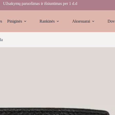
Užsakymų paruošimas ir išsiuntimas per 1 d.d
ės
Piniginės
Rankinės
Aksesuarai
Dov
da