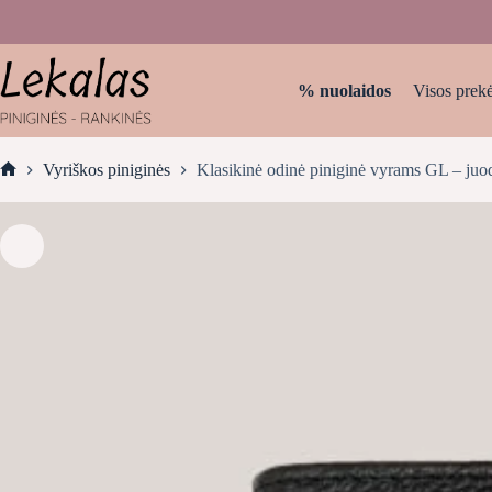
Skip
to
content
% nuolaidos
Visos prek
Vyriškos piniginės
Klasikinė odinė piniginė vyrams GL – juo
Home