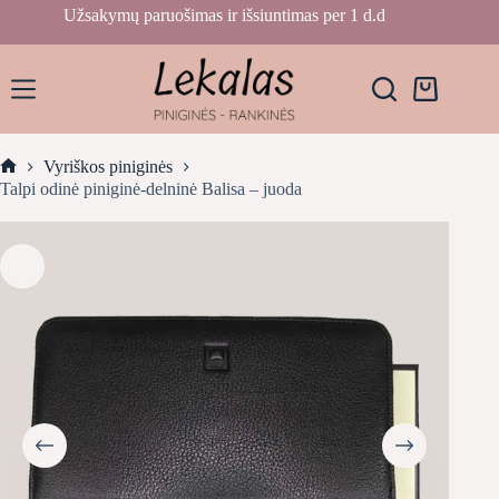
Skip
Užsakymų paruošimas ir išsiuntimas per 1 d.d
to
content
Krepšelis
Vyriškos piniginės
Home
Talpi odinė piniginė-delninė Balisa – juoda