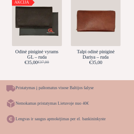
AKCIJA
Odinė piniginė vyrams
Talpi odinė piniginė
GL – ruda
Dariya – ruda
€
35,00
€
35,00
€
37,00
Original
Current
price
price
was:
is:
€37,00.
€35,00.
Pristatymas į paštomatus visose Baltijos šalyse
Nemokamas pristatymas Lietuvoje nuo 40€
Lengvas ir saugus apmokėjimas per el. bankininkyste