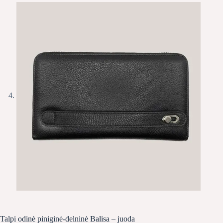
Talpi odinė piniginė-delninė Balisa – juoda