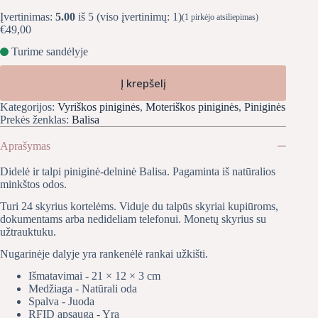
Įvertinimas:
5.00
iš 5 (viso įvertinimų:
1
)
(
1
pirkėjo atsiliepimas)
€
49,00
Turime sandėlyje
Į krepšelį
Kategorijos:
Vyriškos piniginės
,
Moteriškos piniginės
,
Piniginės
Prekės ženklas:
Balisa
Aprašymas
Didelė ir talpi piniginė-delninė Balisa. Pagaminta iš natūralios
minkštos odos.
Turi 24 skyrius kortelėms. Viduje du talpūs skyriai kupiūroms,
dokumentams arba nedideliam telefonui. Monetų skyrius su
užtrauktuku.
Nugarinėje dalyje yra rankenėlė rankai užkišti.
Išmatavimai - 21 × 12 × 3 cm
Medžiaga - Natūrali oda
Spalva - Juoda
RFID apsauga - Yra