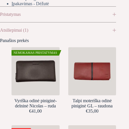
Įpakavimas - Dėžutė
Pristatymas
Atsiliepimai (1)
Panašios prekės
NEMOKAMAS PRISTATYMAS
Vyriška odinė piniginė-
Talpi moteriška odinė
delninė Nicolas – ruda
piniginė GL – raudona
€
41,00
€
35,00