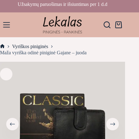
Skip
Užsakymų paruošimas ir išsiuntimas per 1 d.d
to
content
Krepšelis
Vyriškos piniginės
Home
Maža vyriška odinė piniginė Gajane – juoda