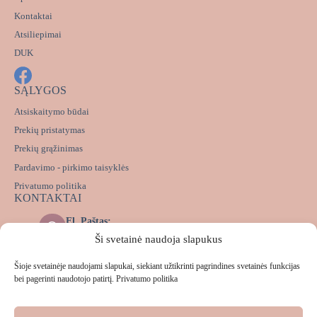
Kontaktai
Atsiliepimai
DUK
SĄLYGOS
Atsiskaitymo būdai
Prekių pristatymas
Prekių grąžinimas
Pardavimo - pirkimo taisyklės
Privatumo politika
KONTAKTAI
El. Paštas:
info@lekalas.lt
Ši svetainė naudoja slapukus
Messenger:
m.me/lekalas.lt
Šioje svetainėje naudojami slapukai, siekiant užtikrinti pagrindines svetainės funkcijas
Telefonas:
bei pagerinti naudotojo patirtį.
Privatumo politika
+37063172993