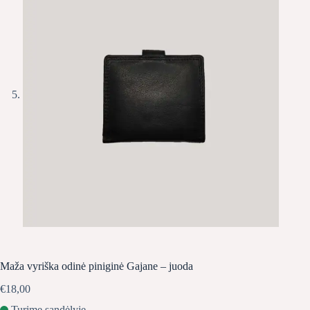
Maža vyriška odinė piniginė Gajane – juoda
€
18,00
Turime sandėlyje