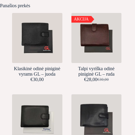
Panašios prekės
AKCIJA
Klasikinė odinė piniginė
Talpi vyriška odinė
vyrams GL – juoda
piniginė GL – ruda
€
30,00
€
28,00
€
30,00
Original
Current
price
price
was:
is:
€30,00.
€28,00.