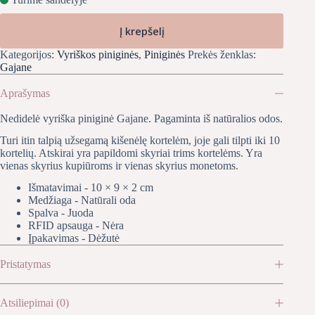
Į krepšelį
Kategorijos:
Vyriškos piniginės
,
Piniginės
Prekės ženklas:
Gajane
Aprašymas
Nedidelė vyriška piniginė Gajane. Pagaminta iš natūralios odos.
Turi itin talpią užsegamą kišenėlę kortelėm, joje gali tilpti iki 10
kortelių. Atskirai yra papildomi skyriai trims kortelėms. Yra
vienas skyrius kupiūroms ir vienas skyrius monetoms.
Išmatavimai - 10 × 9 × 2 cm
Medžiaga - Natūrali oda
Spalva - Juoda
RFID apsauga - Nėra
Įpakavimas - Dėžutė
Pristatymas
Atsiliepimai (0)