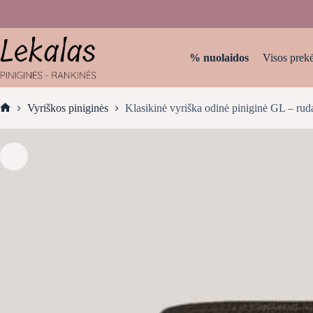
Skip
to
content
% nuolaidos
Visos prek
Vyriškos piniginės
Klasikinė vyriška odinė piniginė GL – rud
Home