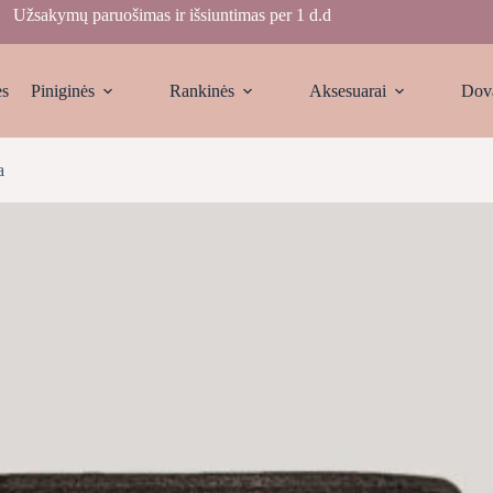
Užsakymų paruošimas ir išsiuntimas per 1 d.d
ės
Piniginės
Rankinės
Aksesuarai
Dov
a