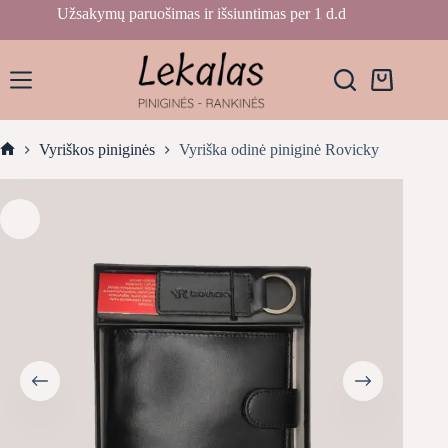
Skip
Užsakymų paruošimas ir išsiuntimas per 1 d.d
to
content
Krepšelis
Vyriškos piniginės
Vyriška odinė piniginė Rovicky
Home