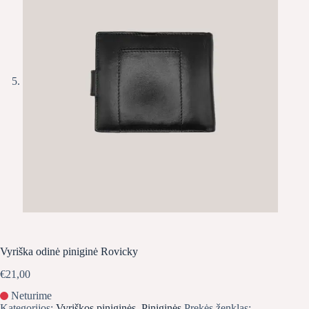
Vyriška odinė piniginė Rovicky
€
21,00
Neturime
Kategorijos:
Vyriškos piniginės
,
Piniginės
Prekės ženklas: