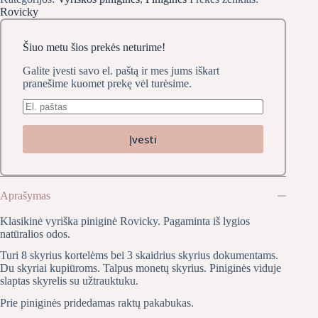
Rovicky
Šiuo metu šios prekės neturime!
Galite įvesti savo el. paštą ir mes jums iškart
pranešime kuomet prekę vėl turėsime.
Įvesti
Aprašymas
Klasikinė vyriška piniginė Rovicky. Pagaminta iš lygios
natūralios odos.
Turi 8 skyrius kortelėms bei 3 skaidrius skyrius dokumentams.
Du skyriai kupiūroms. Talpus monetų skyrius. Piniginės viduje
slaptas skyrelis su užtrauktuku.
Prie piniginės pridedamas raktų pakabukas.