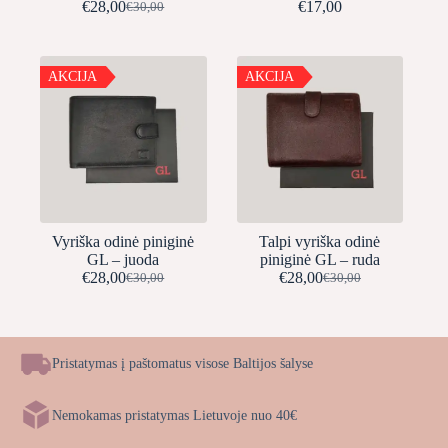
€
28,00
€
17,00
€
30,00
Original
Current
price
price
was:
is:
€30,00.
€28,00.
AKCIJA
AKCIJA
Vyriška odinė piniginė
Talpi vyriška odinė
GL – juoda
piniginė GL – ruda
€
28,00
€
28,00
€
30,00
€
30,00
Original
Current
Original
Current
price
price
price
price
was:
is:
was:
is:
€30,00.
€28,00.
€30,00.
€28,00.
Pristatymas į paštomatus visose Baltijos šalyse
Nemokamas pristatymas Lietuvoje nuo 40€